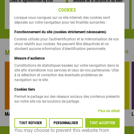
Lidea et Agronutrition by DSG
Semaine de la sécurité et du bien-
unissent leurs expertises sur la
être au travail : Le collaborateur
COOKIES
semence
au centre de la démarche chez
29 juin 2026
17 juin 2026
Lidea
Lorsque vous naviguez sur ce site internet, des cookies sont
déposés sur votre navigateur pour les finalités suivantes :
Fonctionnement du site (cookies strictement nécessaires)
Cookies utilisés pour l’authentification et la mémorisation de vos
choix relatifs aux cookies. Ne peuvent être désactivés et ne
stockent aucune information d’identification personnelle.
MULTI-CROPS
Mesure d’audience
Constitutions de statistiques basées sur votre navigation dans le
site afin d’améliorer nos services et ceux de nos partenaires. Utile
à la détection et correction des éventuels problèmes de
navigation sur le site.
Cookies tiers
Permet le partage sur des réseaux sociaux des contenus présents
sur notre site via les boutons de partage.
Plus de détail
MAÏS
COLZA
TOUT REFUSER
PERSONNALISER
TOUT ACCEPTER
You may choose to prevent this website from